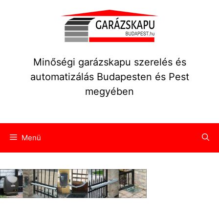
Kilépés
a
tartalomba
Minőségi garázskapu szerelés és
automatizálás Budapesten és Pest
megyében
Menü