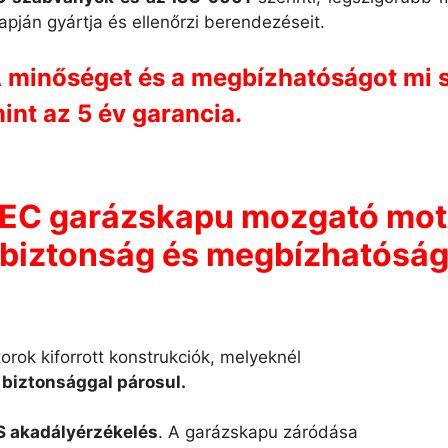
apján gyártja és ellenőrzi berendezéseit.
 minőséget és a megbízhatóságot mi s
int az 5 év garancia.
EC garázskapu mozgató mot
biztonság és megbízhatósá
ok kiforrott konstrukciók, melyeknél
biztonsággal párosul.
S akadályérzékelés
. A garázskapu záródása