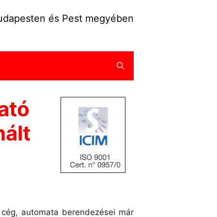
Budapesten és Pest megyében
ató
nált
 cég, automata berendezései már