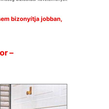
em bizonyítja jobban,
or –
g