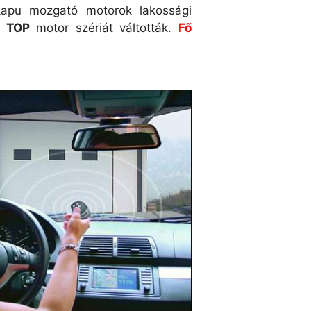
apu mozgató motorok lakossági
vő
TOP
motor szériát váltották.
Fő