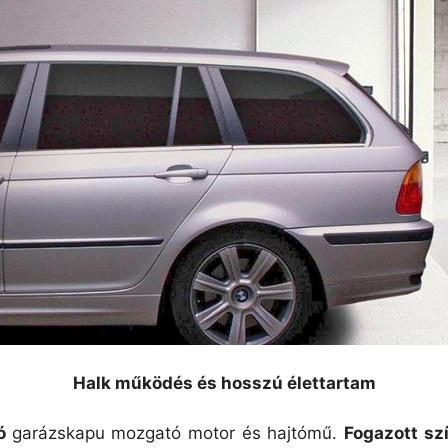
Halk működés és hosszú élettartam
ró
garázskapu mozgató motor és hajtómű.
Fogazott sz