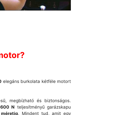
motor?
0
elegáns burkolata kétféle motort
ű, megbízható és biztonságos.
k
600 N
teljesítményű garázskapu
méretig
. Mindent tud, amit egy