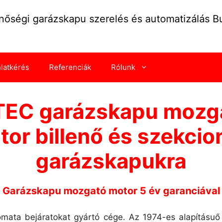
nőségi garázskapu szerelés és automatizálás 
nlatkérés
Referenciák
Rólunk
TEC garázskapu mozg
or billenő és szekcio
garázskapukra
Garázskapu mozgató motor 5 év garanciával
ata bejáratokat gyártó cége. Az 1974-es alapításuő