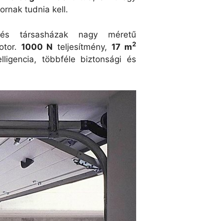
rnak tudnia kell.
s társasházak nagy méretű
2
otor.
1000 N
teljesítmény,
17 m
lligencia, többféle biztonsági és