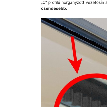
„C” profilú horganyzott vezetősín
csendesebb
.