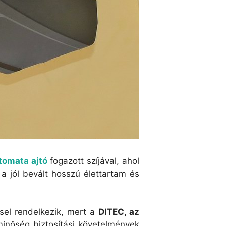
tomata ajtó
fogazott szíjával, ahol
 a jól bevált hosszú élettartam és
sel rendelkezik, mert a
DITEC, az
minőség biztosítási követelmények