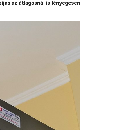
zíjas az átlagosnál is lényegesen