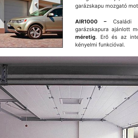
garázskapu mozgató moto
AIR1000 –
Családi é
garázskapura ajánlott m
méretig
. Erő és az inte
kényelmi funkcióval.