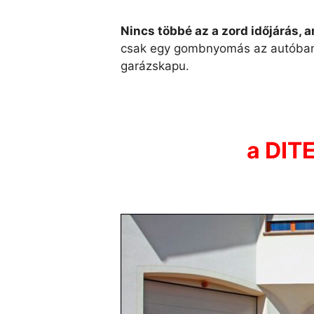
Nincs többé az a zord időjárás, 
csak egy gombnyomás az autóban ü
garázskapu.
a DIT