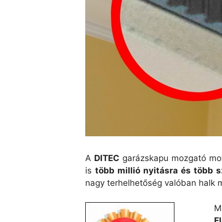
A
DITEC
garázskapu mozgató mo
is
több millió nyitásra és több
nagy terhelhetőség valóban halk 
M
E