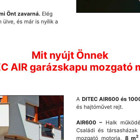
ami Önt zavarná.
Elég
lve, és már is nyílik a
Mit nyújt Önnek
EC AIR garázskapu mozgató 
A
DITEC AIR600 és 100
és hajtóművet rejt.
AIR600 –
Halk működés
Családi és társasháza
2
mozgató motorja,
8 m