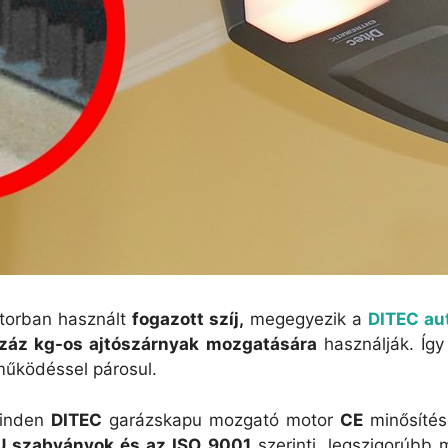
torban használt
fogazott szíj,
megegyezik a
DITEC au
 száz kg-os ajtószárnyak mozgatására
használják. Így
működéssel párosul.
inden
DITEC
garázskapu mozgató motor
CE
minősítés
U szabványok és az ISO 9001
szerinti, legszigorúbb 