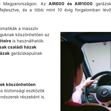
n Magyarországon. Az
AIR600 és AIR1000
garázsk
ifejlesztve, és a több mint 10 évig forgalomban lé
omatikák a masszív
águknak köszönhetően az
ételre
is használhatók.
sak családi házak
házak
garázskapuinak
snek köszönhetően
ás biztonsági eszközök
endszerek részeként is.