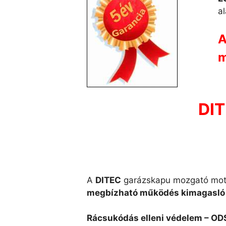
al
A
m
DIT
A
DITEC
garázskapu mozgató motor
megbízható működés kimagasló 
Rácsukódás elleni védelem – OD