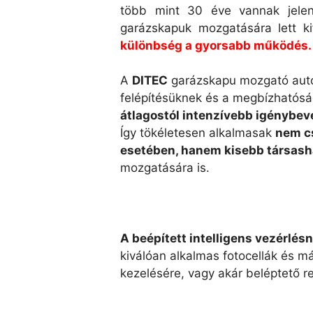
több mint 30 éve vannak jele
garázskapuk mozgatására lett k
különbség a gyorsabb működés.
A
DITEC
garázskapu mozgató aut
felépítésüknek és a megbízhatós
átlagostól intenzívebb igénybev
Így tökéletesen alkalmasak
nem c
esetében, hanem kisebb társas
mozgatására is.
A beépített intelligens vezérlé
kiválóan alkalmas fotocellák és m
kezelésére, vagy akár beléptető r