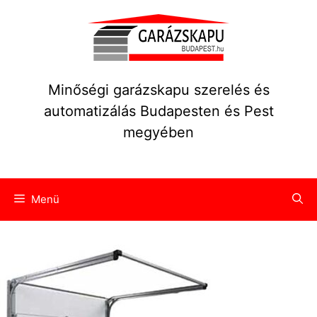
Kilépés
a
tartalomba
Minőségi garázskapu szerelés és
automatizálás Budapesten és Pest
megyében
Menü