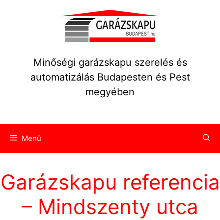
Kilépés
a
tartalomba
Minőségi garázskapu szerelés és
automatizálás Budapesten és Pest
megyében
Menü
Garázskapu referencia
– Mindszenty utca