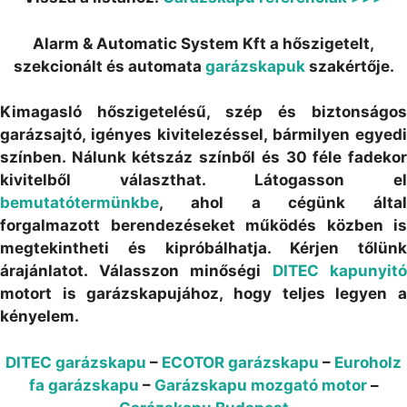
Alarm & Automatic System Kft a hőszigetelt,
szekcionált és automata
garázskapuk
szakértője.
Kimagasló hőszigetelésű, szép és biztonságos
garázsajtó, igényes kivitelezéssel, bármilyen egyedi
színben. Nálunk kétszáz színből és 30 féle fadekor
kivitelből választhat. Látogasson el
bemutatótermünkbe
, ahol a cégünk által
forgalmazott berendezéseket működés közben is
megtekintheti és kipróbálhatja. Kérjen tőlünk
árajánlatot. Válasszon minőségi
DITEC kapunyitó
motort is garázskapujához, hogy teljes legyen a
kényelem.
DITEC garázskapu
–
ECOTOR garázskapu
–
Euroholz
fa garázskapu
–
Garázskapu mozgató motor
–