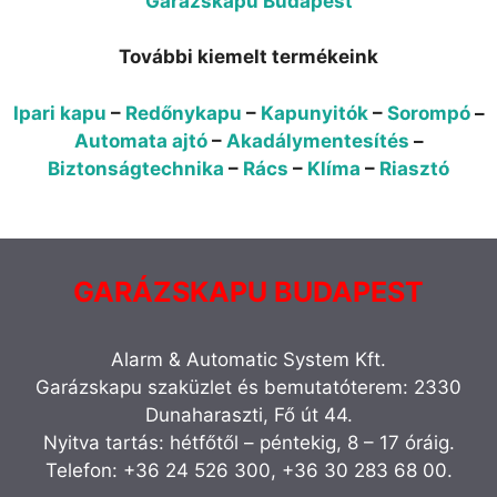
Garázskapu Budapest
További kiemelt termékeink
Ipari kapu
–
Redőnykapu
–
Kapunyitók
–
Sorompó
–
Automata ajtó
–
Akadálymentesítés
–
Biztonságtechnika
–
Rács
–
Klíma
–
Riasztó
GARÁZSKAPU BUDAPEST
Alarm & Automatic System Kft.
Garázskapu szaküzlet és bemutatóterem: 2330
Dunaharaszti, Fő út 44.
Nyitva tartás: hétfőtől – péntekig, 8 – 17 óráig.
Telefon: +36 24 526 300, +36 30 283 68 00.