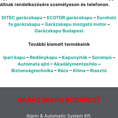
állnak rendelkezésére személyesen és telefonon.
DITEC garázskapu
–
ECOTOR garázskapu
–
Euroholz
fa garázskapu
–
Garázskapu mozgató motor
–
Garázskapu Budapest
További kiemelt termékeink
Ipari kapu
–
Redőnykapu
–
Kapunyitók
–
Sorompó
–
Automata ajtó
–
Akadálymentesítés
–
Biztonságtechnika
–
Rács
–
Klíma
–
Riasztó
GARÁZSKAPU BUDAPEST
Alarm & Automatic System Kft.