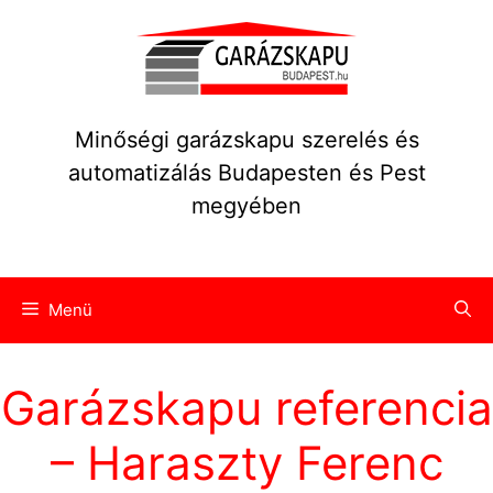
Kilépés
a
tartalomba
Minőségi garázskapu szerelés és
automatizálás Budapesten és Pest
megyében
Menü
Garázskapu referencia
– Haraszty Ferenc