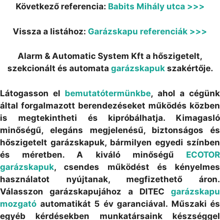
Következő referencia:
Babits Mihály utca >>>
Vissza a listához:
Garázskapu referenciák >>>
Alarm & Automatic System Kft a hőszigetelt,
szekcionált és automata
garázskapuk
szakértője.
Látogasson el
bemutatótermünkbe
, ahol a cégün
által forgalmazott berendezéseket működés közben
is megtekintheti és kipróbálhatja. Kimagasló
minőségű, elegáns megjelenésű, biztonságos és
hőszigetelt garázskapuk, bármilyen egyedi színben
és méretben. A kiváló minőségű
ECOTOR
garázskapuk
, csendes működést és kényelmes
használatot nyújtanak, megfizethető áron.
Válasszon garázskapujához a DITEC
garázskapu
mozgató
automatikát 5 év garanciával. Műszaki és
egyéb kérdésekben munkatársaink készséggel