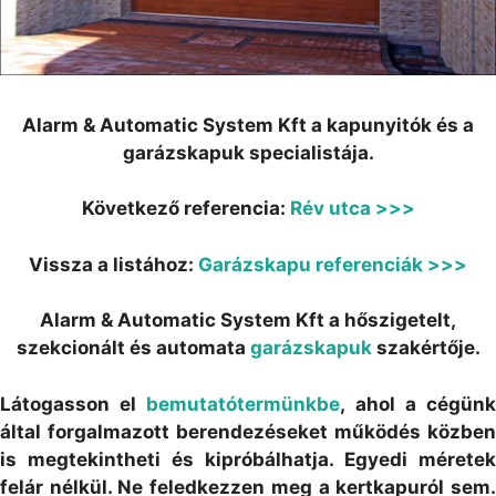
Alarm & Automatic System Kft a kapunyitók és a
garázskapuk specialistája.
Következő referencia:
Rév utca >>>
Vissza a listához:
Garázskapu referenciák >>>
Alarm & Automatic System Kft a hőszigetelt,
szekcionált és automata
garázskapuk
szakértője.
Látogasson el
bemutatótermünkbe
, ahol a cégün
által forgalmazott berendezéseket működés közben
is megtekintheti és kipróbálhatja. Egyedi méretek
felár nélkül. Ne feledkezzen meg a kertkapuról sem.