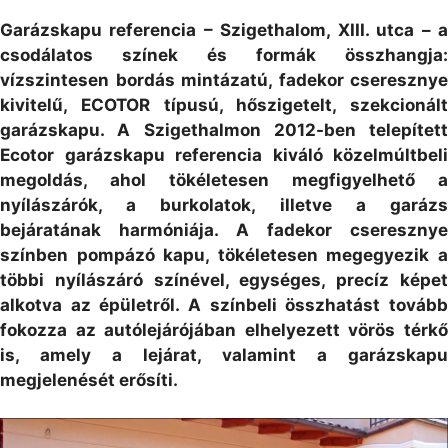
Garázskapu referencia – Szigethalom, XIII. utca – a
csodálatos színek és formák összhangja:
vízszintesen bordás mintázatú, fadekor cseresznye
kivitelű, ECOTOR típusú, hőszigetelt, szekcionált
garázskapu. A Szigethalmon 2012-ben telepített
Ecotor garázskapu referencia kiváló közelmúltbeli
megoldás, ahol tökéletesen megfigyelhető a
nyílászárók, a burkolatok, illetve a garázs
bejáratának harmóniája. A fadekor cseresznye
színben pompázó kapu, tökéletesen megegyezik a
többi nyílászáró színével, egységes, precíz képet
alkotva az épületről. A színbeli összhatást tovább
fokozza az autólejárójában elhelyezett vörös térkő
is, amely a lejárat, valamint a garázskapu
megjelenését erősíti.