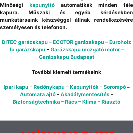
Minőségi
kapunyitó
automatikák minden féle
kapura. Műszaki és egyéb kérdésekben
munkatársaink készséggel állnak rendelkezésére
személyesen és telefonon.
DITEC garázskapu
–
ECOTOR garázskapu
–
Euroholz
fa garázskapu
–
Garázskapu mozgató motor
–
Garázskapu Budapest
További kiemelt termékeink
Ipari kapu
–
Redőnykapu
–
Kapunyitók
–
Sorompó
–
Automata ajtó
–
Akadálymentesítés
–
Biztonságtechnika
–
Rács
–
Klíma
–
Riasztó