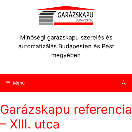
Kilépés
a
tartalomba
Minőségi garázskapu szerelés és
automatizálás Budapesten és Pest
megyében
Menü
Garázskapu referencia
– XIII. utca