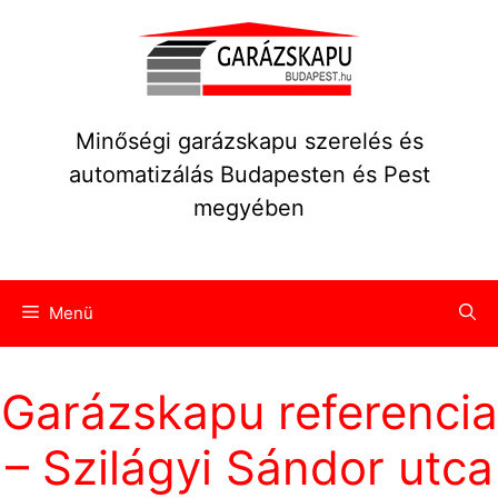
Kilépés
a
tartalomba
Minőségi garázskapu szerelés és
automatizálás Budapesten és Pest
megyében
Menü
Garázskapu referencia
– Szilágyi Sándor utca