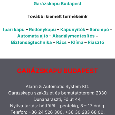
Garázskapu Budapest
További kiemelt termékeink
Ipari kapu
–
Redőnykapu
–
Kapunyitók
–
Sorompó
–
Automata ajtó
–
Akadálymentesítés
–
Biztonságtechnika
–
Rács
–
Klíma
–
Riasztó
GARÁZSKAPU BUDAPEST
Alarm & Automatic System Kft.
Garázskapu szaküzlet és bemutatóterem: 2330
Dunaharaszti, Fő út 44.
Nyitva tartás: hétfőtől – péntekig, 8 – 17 óráig.
Telefon: +36 24 526 300, +36 30 283 68 00.