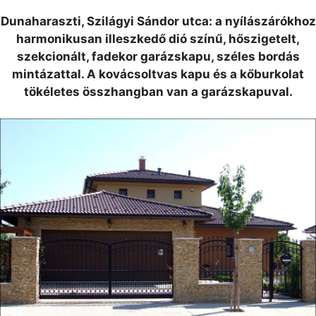
Dunaharaszti, Szilágyi Sándor utca: a nyílászárókhoz
harmonikusan illeszkedő dió színű, hőszigetelt,
szekcionált, fadekor garázskapu, széles bordás
mintázattal. A kovácsoltvas kapu és a kőburkolat
tökéletes összhangban van a garázskapuval.