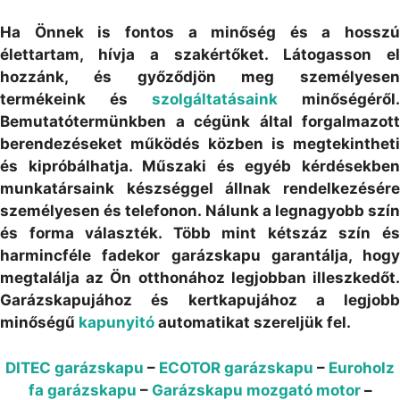
Ha Önnek is fontos a minőség és a hosszú
élettartam, hívja a szakértőket. Látogasson el
hozzánk, és győződjön meg személyesen
termékeink és
szolgáltatásaink
minőségéről.
Bemutatótermünkben a cégünk által forgalmazott
berendezéseket működés közben is megtekintheti
és kipróbálhatja. Műszaki és egyéb kérdésekben
munkatársaink készséggel állnak rendelkezésére
személyesen és telefonon. Nálunk a legnagyobb szín
és forma választék. Több mint kétszáz szín és
harmincféle fadekor garázskapu garantálja, hogy
megtalálja az Ön otthonához legjobban illeszkedőt.
Garázskapujához és kertkapujához a legjobb
minőségű
kapunyitó
automatikat szereljük fel.
DITEC garázskapu
–
ECOTOR garázskapu
–
Euroholz
fa garázskapu
–
Garázskapu mozgató motor
–