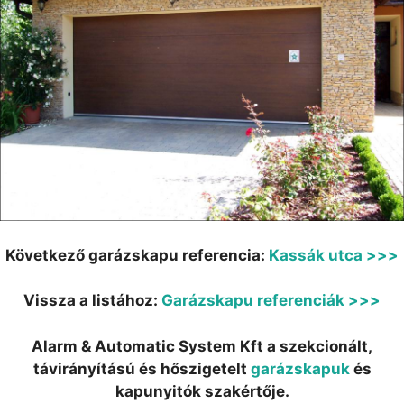
Következő garázskapu referencia:
Kassák utca >>>
Vissza a listához:
Garázskapu referenciák >>>
Alarm & Automatic System Kft a szekcionált,
távirányítású és hőszigetelt
garázskapuk
és
kapunyitók szakértője.