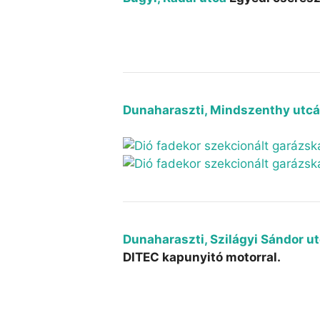
Dunaharaszti, Mindszenthy utc
Dunaharaszti, Szilágyi Sándor u
DITEC kapunyitó motorral.