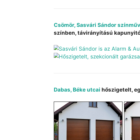
Csömör, Sasvári Sándor színmű
színben, távirányítású kapunyitó
Dabas, Béke utcai
hőszigetelt, e