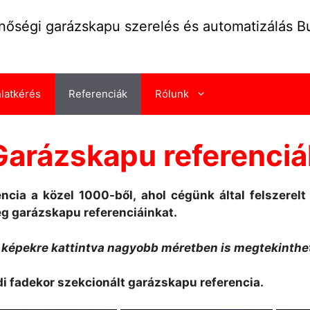
nőségi garázskapu szerelés és automatizálás 
nlatkérés
Referenciák
Rólunk
Garázskapu referenciá
ncia a közel 1000-ből, ahol cégünk által felszere
eg garázskapu referenciáinkat.
 képekre kattintva nagyobb méretben is megtekinthet
di fadekor szekcionált garázskapu referencia.