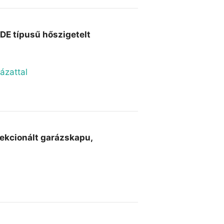
E típusű hőszigetelt
ekcionált garázskapu,