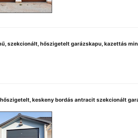
nű, szekcionált, hőszigetelt garázskapu, kazettás mi
hőszigetelt, keskeny bordás antracit szekcionált gar