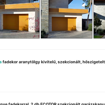
a
fadekor aranytölgy kivitelű, szekcionált, hőszigete
nye fadekorral, 2 db ECOTOR szekcionált garázskapu