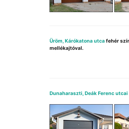
Üröm, Kárókatona utca
fehér szí
mellékajtóval.
Dunaharaszti, Deák Ferenc utcai