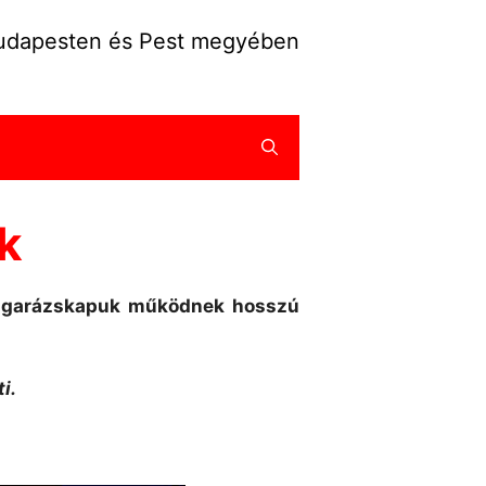
Budapesten és Pest megyében
k
lt garázskapuk működnek hosszú
i.