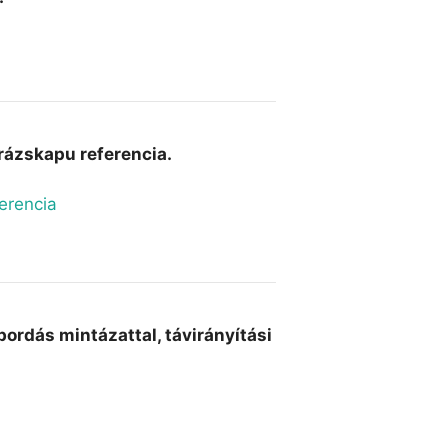
arázskapu referencia.
bordás mintázattal, távirányítási