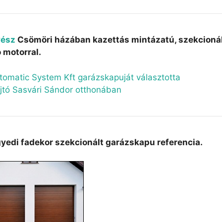
vész
Csömöri házában kazettás mintázatú, szekcionált
 motorral.
gyedi fadekor szekcionált garázskapu referencia.