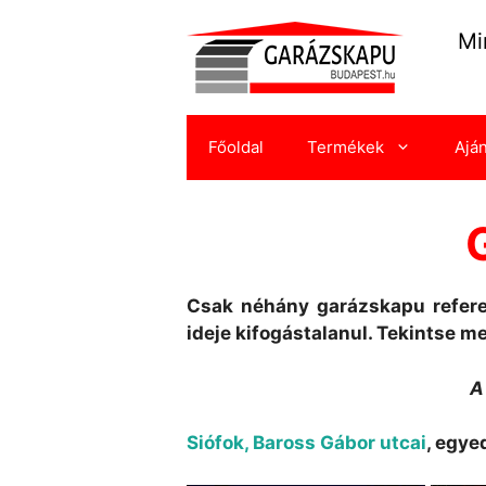
Kilépés
a
Mi
tartalomba
Főoldal
Termékek
Ajá
Csak néhány garázskapu refere
ideje kifogástalanul. Tekintse m
A
Siófok, Baross Gábor utcai
, egye