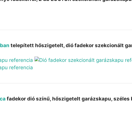
ában
telepített hőszigetelt, dió fadekor szekcionált g
tca
fadekor dió színű, hőszigetelt garázskapu, széles 