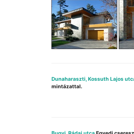
Dunaharaszti, Kossuth Lajos utc
mintázattal.
Bugyi, Rádai utca
Egyedi cseresz