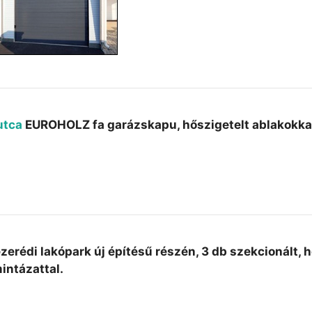
utca
EUROHOLZ fa garázskapu, hőszigetelt ablakokkal
zerédi lakópark új építésű részén, 3 db szekcionált, 
intázattal.