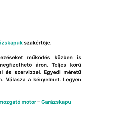
ázskapuk
szakértője.
ndezéseket működés közben is
egfizethető áron. Teljes körű
al és szervizzel. Egyedi méretű
on. Válasza a kényelmet. Legyen
mozgató motor
–
Garázskapu