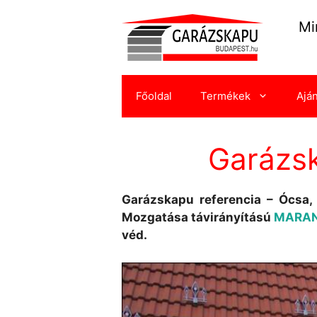
Kilépés
a
Mi
tartalomba
Főoldal
Termékek
Ajá
Garázsk
Garázskapu referencia – Ócsa, 
Mozgatása távirányítású
MARA
véd.