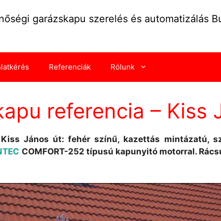
nőségi garázskapu szerelés és automatizálás 
nlatkérés
Referenciák
Rólunk
apu referencia – Kiss 
Kiss János út: fehér színű, kazettás mintázatú, 
NTEC
COMFORT-252 típusú kapunyitó motorral. Rácsuk