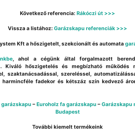
Következő referencia:
Rákóczi út >>>
Vissza a listához:
Garázskapu referenciák >>>
ystem Kft a hőszigetelt, szekcionált és automata
gar
ünkbe
, ahol a cégünk által forgalmazott bere
ja. Kiváló hőszigetelés és megbízható működés m
sel, szaktanácsadással, szereléssel, automatizáláss
l harmincféle fadekor és kétszáz szín kedvező ár
 garázskapu
–
Euroholz fa garázskapu
–
Garázskapu 
Budapest
További kiemelt termékeink