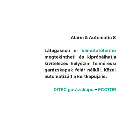
Alarm & Automatic S
Látogasson el
bemutatóterm
megtekintheti és kipróbálhat
kivitelezés helyszíni felmérés
garázskapuk felár nélkül. Köze
automatizált a kertkapuja is.
DITEC garázskapu
–
ECOTOR