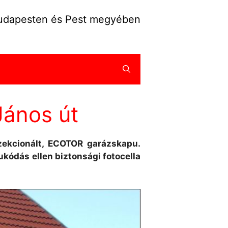
Budapesten és Pest megyében
János út
szekcionált, ECOTOR garázskapu.
ódás ellen biztonsági fotocella