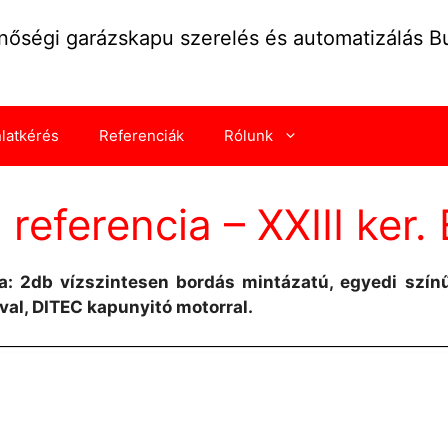
nőségi garázskapu szerelés és automatizálás 
nlatkérés
Referenciák
Rólunk
eferencia – XXIII ker.
ca: 2db vízszintesen bordás mintázatú, egyedi színű
val, DITEC kapunyitó motorral.