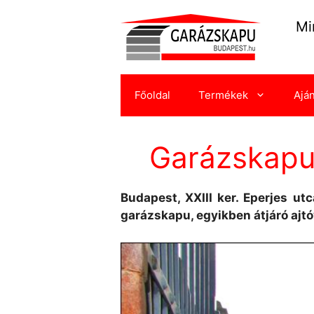
Kilépés
a
Mi
tartalomba
Főoldal
Termékek
Ajá
Garázskapu r
Budapest, XXIII ker. Eperjes ut
garázskapu, egyikben átjáró ajtó