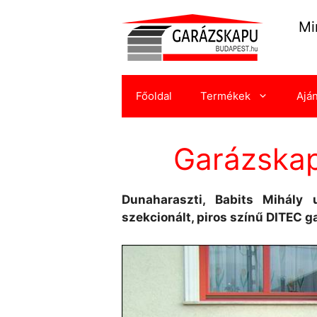
Kilépés
a
Mi
tartalomba
Főoldal
Termékek
Ajá
Garázskap
Dunaharaszti, Babits Mihály u
szekcionált, piros színű DITEC g