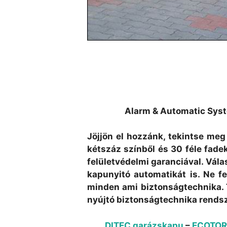
Alarm & Automatic Syst
Jöjjön el hozzánk, tekintse me
kétszáz színből és 30 féle fadek
felületvédelmi garanciával. Vá
kapunyitó automatikát is. Ne f
minden ami biztonságtechnika. 
nyújtó biztonságtechnika rends
DITEC garázskapu
–
ECOTOR