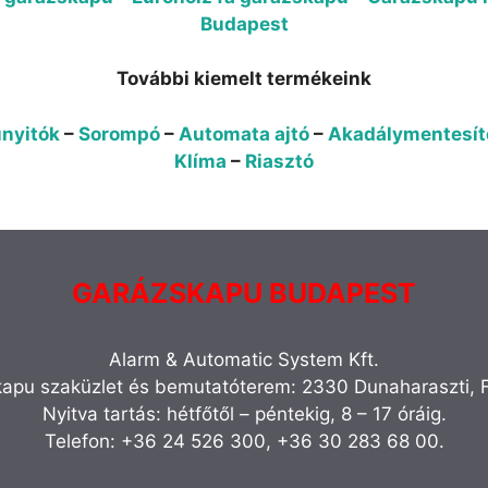
Budapest
További kiemelt termékeink
nyitók
–
Sorompó
–
Automata ajtó
–
Akadálymentesít
Klíma
–
Riasztó
GARÁZSKAPU BUDAPEST
Alarm & Automatic System Kft.
apu szaküzlet és bemutatóterem: 2330 Dunaharaszti, F
Nyitva tartás: hétfőtől – péntekig, 8 – 17 óráig.
Telefon: +36 24 526 300, +36 30 283 68 00.