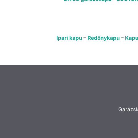
Ipari kapu
–
Redőnykapu
–
Kapu
Garázsk