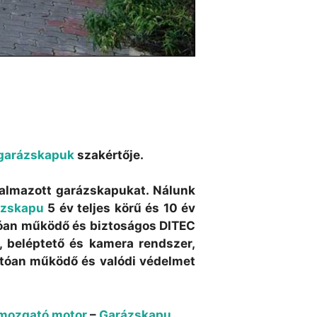
garázskapuk
szakértője.
galmazott garázskapukat. Nálunk
ázskapu
5 év teljes körű és 10 év
tóan működő és biztoságos DITEC
, beléptető és kamera rendszer,
atóan működő és valódi védelmet
mozgató motor
–
Garázskapu