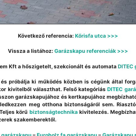
Következő referencia:
Kőrisfa utca >>>
Vissza a listához:
Garázskapu referenciák >>>
em Kft a hőszigetelt, szekcionált és automata
DITEC 
g és próbálja ki működés közben is cégünk által for
or kivitelből választhat. Felső kategóriás
DITEC gar
lasszon garázskapujához és kertkapujához megbízha
eledkezzen meg otthona biztonságáról sem. Riasztó
Teljes körű
biztonságtechnika
kivitelezés. Megbízh
zerek szakemberektől.
 garázskapu
–
Euroholz fa garázskapu
–
Garázskapu 