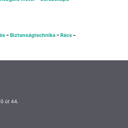
és
–
Biztonságtechnika
–
Rács
–
ő út 44.