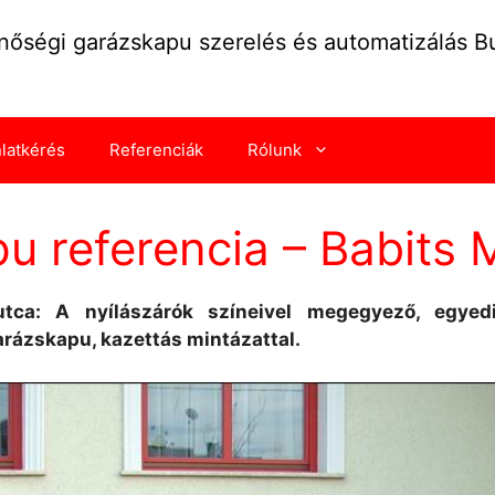
nőségi garázskapu szerelés és automatizálás 
nlatkérés
Referenciák
Rólunk
u referencia – Babits M
tca: A nyílászárók színeivel megegyező, egyedi 
arázskapu, kazettás mintázattal.